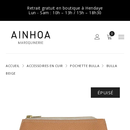
Retrait gratuit en boutique à Hendaye
Lun - Sam : 10h – 13h / 15h – 18h30
0
ACCUEIL
ACCESSOIRES EN CUIR
POCHETTE BULLA
BULLA
BEIGE
ÉPUISÉ