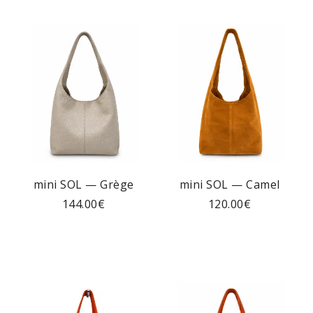
mini SOL — Grège
mini SOL — Camel
144.00
€
120.00
€