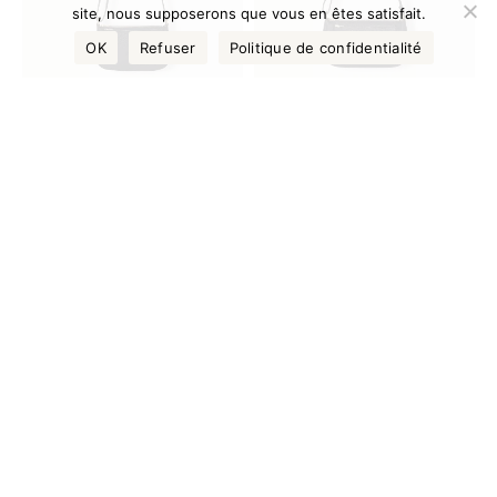
site, nous supposerons que vous en êtes satisfait.
OK
Refuser
Politique de confidentialité
FESTUM Small Marron
FESTUM Médium
ébène en cuir français
Marron ébène en cuir
de taurillon
français de taurillon
255.00
€
290.00
€