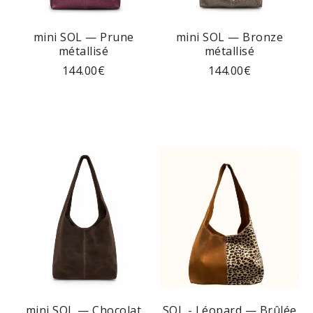
mini SOL — Prune
mini SOL — Bronze
métallisé
métallisé
144.00
€
144.00
€
mini SOL — Chocolat
SOL - Léopard — Brûlée