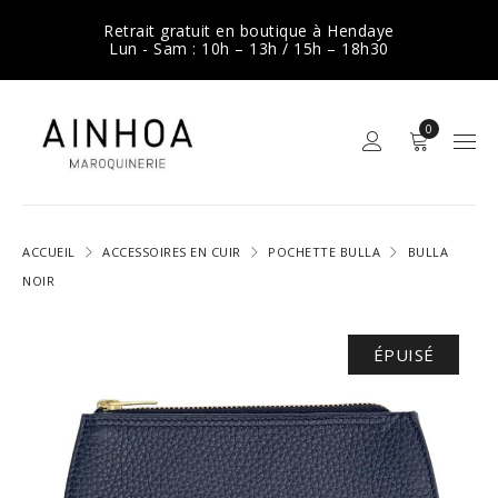
Retrait gratuit en boutique à Hendaye
Lun - Sam : 10h – 13h / 15h – 18h30
0
ACCUEIL
ACCESSOIRES EN CUIR
POCHETTE BULLA
BULLA
NOIR
ÉPUISÉ