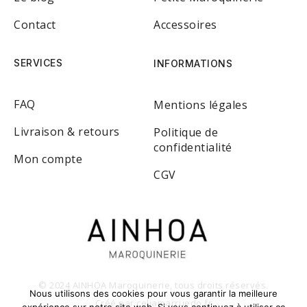
Contact
Accessoires
SERVICES
INFORMATIONS
FAQ
Mentions légales
Livraison & retours
Politique de
confidentialité
Mon compte
CGV
© 2024 AINHOA Maroquinerie, tous droits réservés.
Nous utilisons des cookies pour vous garantir la meilleure
Créé par
celiamarruedo.fr