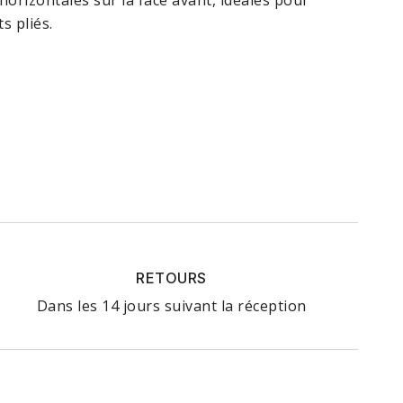
orizontales sur la face avant, idéales pour
s pliés.
RETOURS
Dans les 14 jours suivant la réception