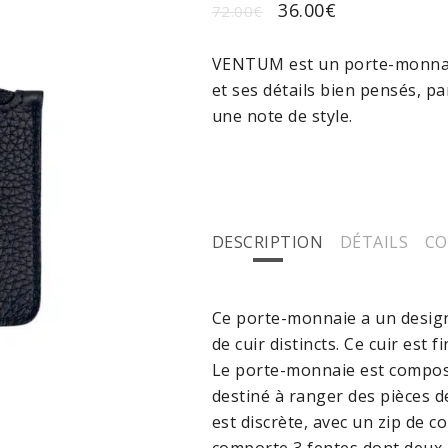
36.00
€
72.00
€
VENTUM est un porte-monnaie 
et ses détails bien pensés, p
une note de style.
DESCRIPTION
DÉTAILS
CO
Ce porte-monnaie a un design 
de cuir distincts. Ce cuir es
Le porte-monnaie est composé
destiné à ranger des pièces d
est discrète, avec un zip de c